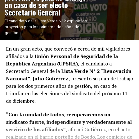
en caso de ser electo
Secretario General
El candidato de la Lista Verde N° 2 expuso los
proyectos para los primeros dos años de
gestión.
En un gran acto, que convocó a cerca de mil vigiladores
afiliados a la
Unión Personal de Seguridad de la
República Argentina (UPSRA)
, el candidato a
Secretario General de la
Lista Verde N° 2 “Renovación
Nacional”, Julio Gutiérrez,
presentó su plan de trabajo
para los dos primeros años de gestión, en caso de
triunfar en las elecciones del sindicato del próximo 11
de diciembre.
“Con la unidad de todos, recuperaremos un
sindicato fuerte, independiente y verdaderamente al
servicio de los afiliados”,
afirmó Gutiérrez, en el acto
realizado en el barrio porteño de Boedo. Los comicios de