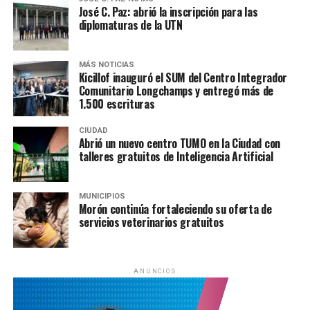
inscriptos en el Registro Único Habitacional
José C. Paz: abrió la inscripción para las
y cooperativas, fomenta la economía social y promueve
diplomaturas de la UTN
la articulación con programas de formación técnica.
Además, contribuye a diversificar la matriz productiva
del municipio, reduciendo la dependencia de actividades
MÁS NOTICIAS
Kicillof inauguró el SUM del Centro Integrador
informales y fortaleciendo la autonomía económica de
Comunitario Longchamps y entregó más de
la comunidad.
1.500 escrituras
Con esta ampliación,
José C. Paz
busca consolidar un
CIUDAD
Abrió un nuevo centro TUMO en la Ciudad con
modelo de desarrollo sustentable, capaz de atraer
talleres gratuitos de Inteligencia Artificial
inversiones, generar valor agregado y posicionarse como
referente en la región noroeste del conurbano
bonaerense.
MUNICIPIOS
Morón continúa fortaleciendo su oferta de
servicios veterinarios gratuitos
Seguimos realizando los
trabajos de ampliación del
Polo productivo de
ANUNCIOS
#JoséCPaz
. Se trata del