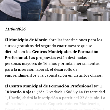
11/06/2026
El
Municipio de Morón
abre las inscripciones para los
cursos gratuitos del segundo cuatrimestre que se
dictarán en los
Centros Municipales de Formación
Profesional
. Las propuestas están destinadas a
El sindicalista oriundo de la provincia de Santa Cruz
personas mayores de 16 años y brindan herramientas
estuvo acompañado por todos los integrantes de la
para la inserción laboral, el desarrollo de
Lista 2, entre otros, los candidatos a secretario adjunto,
emprendimientos y la capacitación en distintos oficios.
Edgar Selarrallán; secretario tesorero, Leandro Nazarre;
secretario administración y actas, Luciano Bracamonte;
El
Centro Municipal de Formación Profesional N° 1
secretario de organización, Hernán Codina; secretario
“Ricardo Rojas”
(2da. Rivadavia 15866 y La Fraternidad
de interior y delegaciones, Fernando Ruiz; secretario de
1, Haedo) abrirá la inscripción a partir del 22 de junio. La
afiliaciones, Matías Cabo; secretario de relaciones
oferta incluye cursos de
Capacitación en Manicuría,
institucionales, Julio Fuhr; secretaria de prensa, Natalia
Diseño Proyectual Asistido por Computadora (Nivel