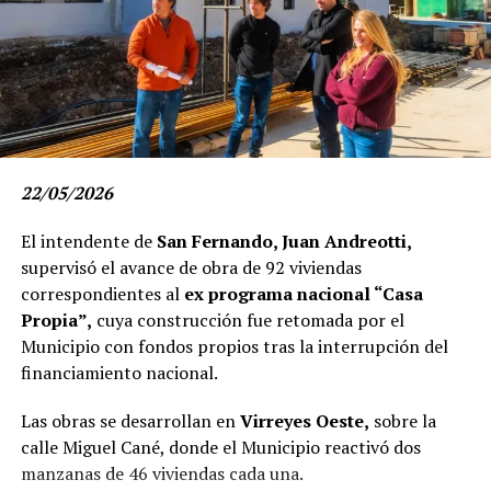
Rivadavia 15810, Haedo) abrirá las inscripciones a partir
del 6 de julio. La propuesta incluye cursos de
Elaboración de Pastas Alimenticias, Cocina de
Medio Oriente, Cocina para Comedor Escolar,
Elaboración de Alfajores Regionales y Cocina
Vegana y Vegetariana.
22/05/2026
Los cursos cuentan con cupos limitados. Para participar
es necesario tener estudios primarios completos y
El intendente de
San Fernando, Juan Andreotti,
realizar el trámite de manera presencial. Las personas
supervisó el avance de obra de 92 viviendas
interesadas deberán presentar un folio oficio, original y
correspondientes al
ex programa nacional “Casa
fotocopia del DNI (frente y dorso) y original y fotocopia
Propia”,
cuya construcción fue retomada por el
del certificado de estudios primarios o secundarios.
Municipio con fondos propios tras la interrupción del
financiamiento nacional.
Para consultar días y horarios de inscripción y cursada,
el CMFP N° 1 “Ricardo Rojas” brinda información a
Las obras se desarrollan en
Virreyes Oeste,
sobre la
través de Instagram (
@cmfp1ricardorojas
) y al teléfono
calle Miguel Cané, donde el Municipio reactivó dos
2097-5651. El CMFP N° 2 “Manuel Belgrano” recibe
manzanas de 46 viviendas cada una.
consultas mediante Instagram