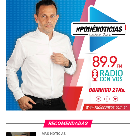
techado del 4° galpón de
1200 m2, que aportará una
mayor capacidad y por lo
tanto, una mejor
producción.
pic.twitter.com/NfCnohXKo0
— Municipalidad de José C.
Paz (@MuniJoseCPaz)
May
19, 2026
RECOMENDADAS
MÁS NOTICIAS