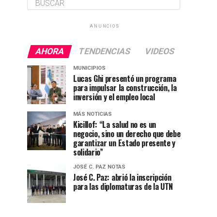
ANUNCIOS
AHORA
TENDENCIAS
VIDEOS
MUNICIPIOS
Lucas Ghi presentó un programa
para impulsar la construcción, la
inversión y el empleo local
MÁS NOTICIAS
Kicillof: “La salud no es un
negocio, sino un derecho que debe
garantizar un Estado presente y
solidario”
JOSÉ C. PAZ NOTAS
José C. Paz: abrió la inscripción
para las diplomaturas de la UTN