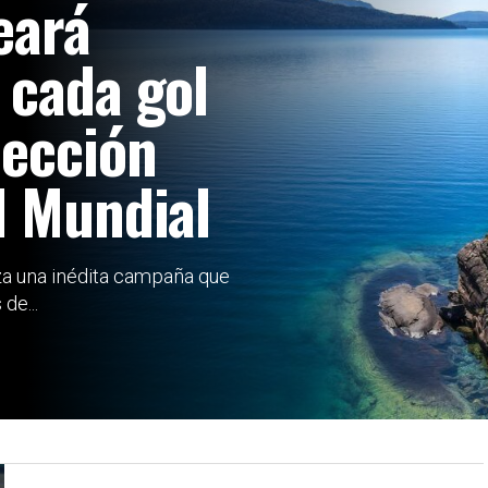
eará
 cada gol
lección
l Mundial
za una inédita campaña que
de...