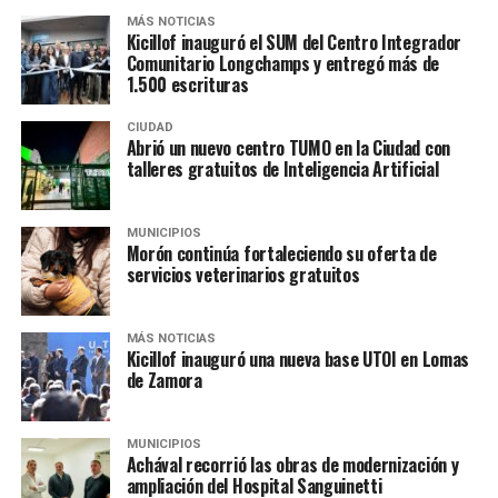
una responsabilidad compartida entre el Estado
vecinos”.
MÁS NOTICIAS
municipal y la comunidad. Por eso, el Municipio invita a
Kicillof inauguró el SUM del Centro Integrador
vecinos y vecinas a acercarse a los servicios del CeMSA y
Comunitario Longchamps y entregó más de
"Vamos a seguir invirtiendo en infraestructura,
promover la tenencia responsable de mascotas,
1.500 escrituras
equipamiento y tecnología para fortalecer el
contribuyendo a construir un distrito más sano y
sistema de salud en Pilar"
, remarcó el jefe comunal.
CIUDAD
solidario.
Abrió un nuevo centro TUMO en la Ciudad con
talleres gratuitos de Inteligencia Artificial
En la recorrida también estuvieron presentes el
secretario de Salud,
Hernán Galimberti
; la
subsecretaria del área,
Rosario Beláustegui
, y el titular
MUNICIPIOS
de Infraestructura, Luis Bonfante.
Morón continúa fortaleciendo su oferta de
servicios veterinarios gratuitos
MÁS NOTICIAS
Kicillof inauguró una nueva base UTOI en Lomas
de Zamora
MUNICIPIOS
Achával recorrió las obras de modernización y
ampliación del Hospital Sanguinetti