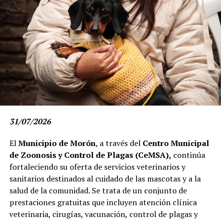
Paz,
ubicado en la intersección de Avenida Fray Antonio
Marchena y Santa María.
A través de sus redes sociales, el senador bonaerense e
intendente en uso de licencia,
Mario Ishii
, convocó a los
vecinos a aprovechar la oportunidad de formación.
"
Quiero invitarlos a sumarse a las diplomaturas de
la UTN que comenzarán el próximo 24 de agosto en
el Polo Universitario Internacional de José C. Paz.
Van a poder estudiar cerca de su casa, con docentes
de la UTN y el respaldo de una universidad pública
31/07/2026
de prestigio",
expresó.
El
Municipio de Morón
, a través del
Centro Municipal
"No dejen pasar esta oportunidad. Capacitarse es
de Zoonosis y Control de Plagas (CeMSA),
continúa
abrir nuevas puertas y nuestro compromiso es
fortaleciendo su oferta de servicios veterinarios y
seguir acercando herramientas para construir una
sanitarios destinados al cuidado de las mascotas y a la
región con más oportunidades para todos",
agregó.
salud de la comunidad. Se trata de un conjunto de
prestaciones gratuitas que incluyen atención clínica
La llegada de la UTN al distrito es el resultado de un
veterinaria, cirugías, vacunación, control de plagas y
trabajo conjunto entre la Facultad Regional General