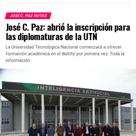
JOSÉ C. PAZ NOTAS
José C. Paz: abrió la inscripción para
las diplomaturas de la UTN
La Universidad Tecnológica Nacional comenzará a ofrecer
formación académica en el distrito por primera vez. Toda la
información.
TEMAS RELACIONADOS
AQUAGYM
CARLOS TRAVERSO
JUAN ANDREOTTI
MUNICIPIO DE SAN FERNANDO
NOTAS
SAN FERNANDO
SIGUIENTE
Comenzaron las obras de refacción en el Centro de
Salud Dr. Springolo de Morón
ANTERIOR
Morón organiza su 1° Feria del Libro con la
participación de destacados escritores