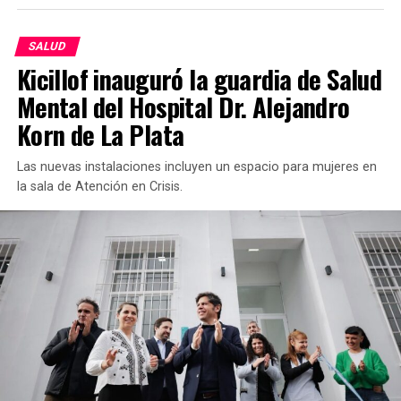
del 6% de la mortalidad infantil y de un 37% de la
mortalidad materna. Ya no caben dudas: el de Milei
SALUD
es el gobierno más insensible que ha tenido la
Kicillof inauguró la guardia de Salud
democracia argentina”.
Mental del Hospital Dr. Alejandro
Korn de La Plata
Las nuevas instalaciones incluyen un espacio para mujeres en
la sala de Atención en Crisis.