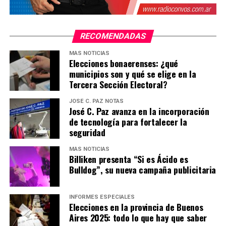
RECOMENDADAS
MÁS NOTICIAS
Elecciones bonaerenses: ¿qué
municipios son y qué se elige en la
Tercera Sección Electoral?
JOSÉ C. PAZ NOTAS
José C. Paz avanza en la incorporación
de tecnología para fortalecer la
seguridad
MÁS NOTICIAS
El sistema público de salud funciona a través de una red
Billiken presenta “Si es Ácido es
integrada con tres niveles de atención que trabajan de
Bulldog”, su nueva campaña publicitaria
forma complementaria. El primer nivel son los 50
Centros de Salud y Acción Comunitaria
donde se
INFORMES ESPECIALES
hacen controles de rutina, vacunación, seguimiento de
Elecciones en la provincia de Buenos
embarazos, controles pediátricos y el tratamiento de
Aires 2025: todo lo que hay que saber