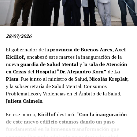
En ese sentido, el Gobernador subrayó: “
Nuestra tarea
28/07/2026
es cambiar el rumbo económico del país. No se trata
solo de cambiar un gobierno, sino de ser capaces de
El gobernador de la
provincia de Buenos Aires, Axel
darle a la Argentina un proceso de desarrollo justo,
Kicillof,
encabezó este martes la inauguración de la
federal y sostenible”.
nueva
guardia de Salud Mental
y la s
ala de Atención
en Crisis
del
Hospital “Dr. Alejandro Korn”
de
La
“Esta derecha extrema quiere instalar que los
Plata
. Fue junto al ministro de Salud,
Nicolás Kreplak
,
derechos son privilegios. Nosotros decimos con
y la subsecretaria de Salud Mental, Consumos
claridad: una sociedad mejor no se construye
Problemáticos y Violencias en el Ámbito de la Salud,
abandonando al que necesita ayuda, se construye
Julieta Calmels
.
ampliando derechos, protegiendo a los más
vulnerables y garantizando la igualdad”
, indicó.
En ese marco,
Kicillof
destacó: “
Con la inauguración
de este nuevo edificio estamos dando un paso
“Mientras dure esta pesadilla libertaria,
fundamental en la inmensa transformación que
defendamos cada hospital y cada centro de salud
venimos llevando adelante en materia de salud