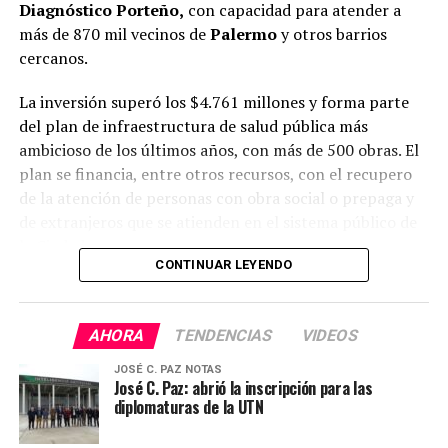
política económica a nivel nacional”,
concluyó.
Diagnóstico Porteño,
con capacidad para atender a
Kreplak
, señaló:
“Estamos construyendo un sistema
más de 870 mil vecinos de
Palermo
y otros barrios
de salud integrado que pone en el centro la atención
Estuvieron presentes el ministro de Infraestructura y
cercanos.
primaria y la prevención. Este CAPS, el N.° 208 que
Servicios Públicos,
Gabriel Katopodis
; la directora del
inauguramos, expresa la convicción de acercar el
hospital,
Belén Maurelli
, funcionarios y funcionarias
La inversión superó los $4.761 millones y forma parte
Estado a cada barrio para garantizar un acceso más
provinciales y municipales.
del plan de infraestructura de salud pública más
equitativo”.
ambicioso de los últimos años, con más de 500 obras. El
plan se financia, entre otros recursos, con el recupero
de la atención de personas con obra social o prepaga y
de extranjeros que se atienden en el sistema público de
la Ciudad.
CONTINUAR LEYENDO
“Acá está cada peso que recuperamos del cobro a
extranjeros y a las obras sociales. Dejamos de
AHORA
TENDENCIAS
VIDEOS
financiar los tours sanitarios y esa plata volvió a
donde nunca se tendría que haber ido: a un centro
JOSÉ C. PAZ NOTAS
de salud de primer nivel exclusivo para porteños”
,
José C. Paz: abrió la inscripción para las
diplomaturas de la UTN
sostuvo el Jefe de Gobierno,
Jorge Macri
. Y agregó:
"Cuando se administran bien los recursos, lo público