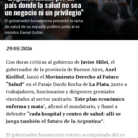
país donde la salud no sea
un negocio ni un privilegio”
El gobernador bonaerense presentó la rama
de salud de su espacio político junto al ex
ministro Daniel Gollán.
29/05/2026
Con duras críticas al gobierno de
Javier Milei
, el
gobernador de la provincia de Buenos Aires,
Axel
Kicillof
, lanzó el
Movimiento Derecho al Futuro
“Salud”
en el Pasaje Dardo Rocha de
La Plata
, junto a
trabajadores, funcionarios y dirigentes gremiales
vinculados al sector sanitario. "
Este plan económico
enferma y mata",
afirmó el mandatario, y llamó a
defender
“cada hospital y centro de salud: allí se
juega también el futuro de la Argentina”.
El gobernador bonaerense estuvo acompañado del ex