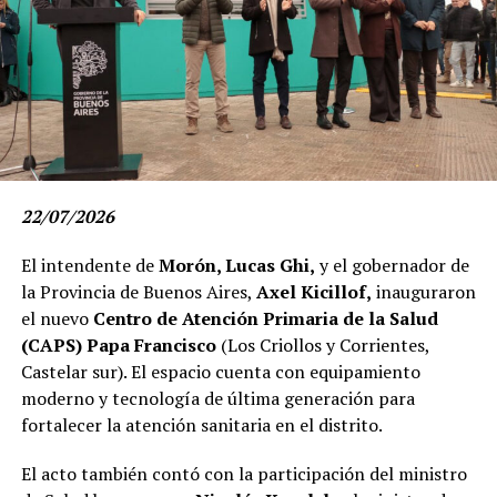
sociales”.
Estuvieron presentes miembros del gabinete provincial;
legisladores y legisladoras; intendentes e intendentas; y
representantes de los trabajadores del sistema salud, del
sector universitario y de organizaciones sindicales.
22/07/2026
El intendente de
Morón, Lucas Ghi,
y el gobernador de
la Provincia de Buenos Aires,
Axel Kicillof,
inauguraron
el nuevo
Centro de Atención Primaria de la Salud
(CAPS) Papa Francisco
(Los Criollos y Corrientes,
Castelar sur). El espacio cuenta con equipamiento
moderno y tecnología de última generación para
fortalecer la atención sanitaria en el distrito.
El acto también contó con la participación del ministro